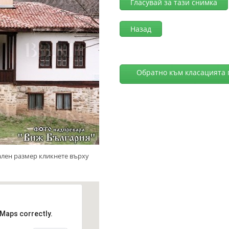
Гласувай за тази снимка
Назад
Обратно към класацията 
ален размер кликнете върху
 Maps correctly.