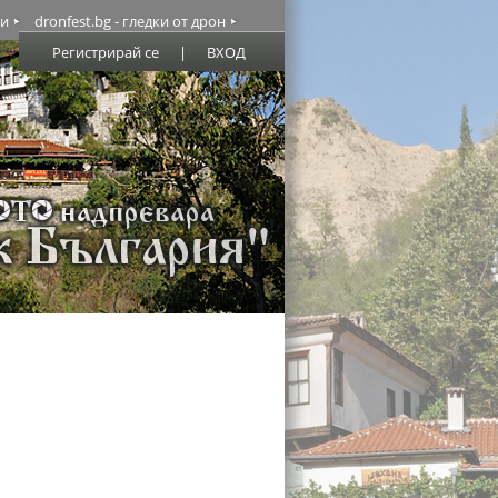
ми
dronfest.bg - гледки от дрон
Регистрирай се
|
ВХОД