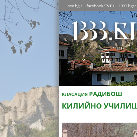
see.bg
facebook/TVT
1333.bg/
РАДИБОШ
КЛАСАЦИЯ
КИЛИЙНО УЧИЛИЩЕ