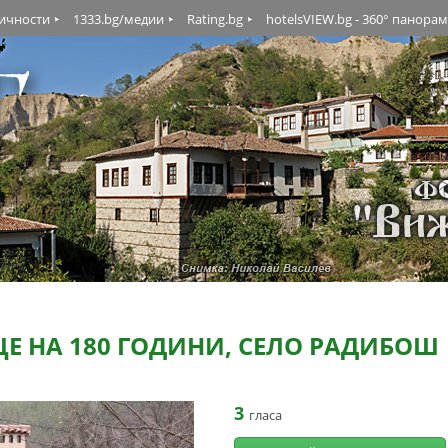
личности
1333.bg/медии
Rating.bg
hotelsVIEW.bg - 360° панора
 НА 180 ГОДИНИ, СЕЛО РАДИБОШ
3
гласа