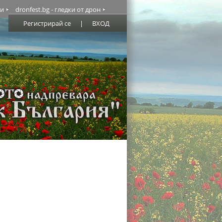
ми
dronfest.bg - гледки от дрон
Регистрирай се
|
ВХОД