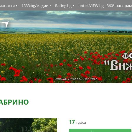
личности
1333.bg/медии
Rating.bg
hotelsVIEW.bg - 360° панора
РАБРИНО
17
гласа