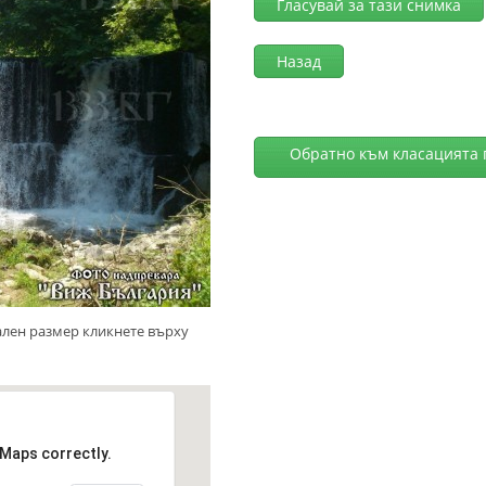
Гласувай за тази снимка
Назад
Обратно към класацията 
ален размер кликнете върху
 Maps correctly.