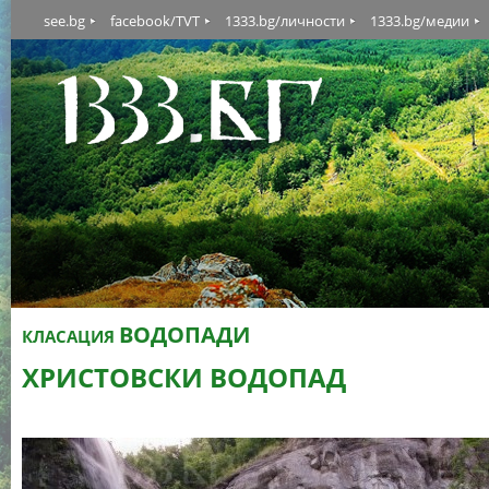
see.bg
facebook/TVT
1333.bg/личности
1333.bg/медии
ВОДОПАДИ
КЛАСАЦИЯ
ХРИСТОВСКИ ВОДОПАД