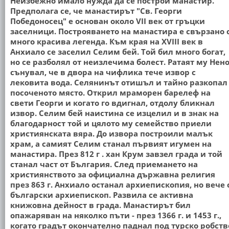
Неизбежно имало нужда да се построи манастир.
Предполага се, че манастирът "Св. Георги
Победоносец" е основан около VII век от гръцки
заселници. Построяването на манастира е свързано 
много красива легенда. Към края на XVIII век в
Анхиало се заселил Селим бей. Той бил много богат,
но се разболял от неизлечима болест. Ратаят му Нен
сънувал, че в двора на чифлика тече извор с
лековита вода. Селянинът отишъл и тайно разкопал
посоченото място. Открил мраморен барелеф на
свети Георги и когато го вдигнал, отдолу бликнал
извор. Селим бей наистина се изцелил и в знак на
благодарност той и цялото му семейство приели
християнската вяра. До извора построили малък
храм, а самият Селим станал първият игумен на
манастира. През 812 г . хан Крум завзел града и той
станал част от България. След приемането на
християнството за официална държавна религия
през 863 г. Анхиало останал архиепископия, но вече 
български архиепископ. Развила се активна
книжовна дейност в града. Манастирът бил
опажаряван на няколко пъти - през 1366 г. и 1453 г.,
когато градът окончателно паднал под турско робств