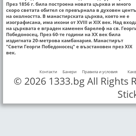
През 1856 г. била построена новата църква и много
скоро светата обител се превърнала в духовен цент
на околността. В манастирската църква, която не е
изографисана, има икони от XVIII и XIX век. Над вход
на църквата е вграден каменен барелеф на св. Георг
Победоносец. През 60-те години на XX век била
издигната 20-метрова камбанария. Манастирът
"Свети Георги Победоносец" е възстановен през XIX
век.
Контакти
Банери
Правила и условия
Как
© 2026 1333.bg All Rights
Stic