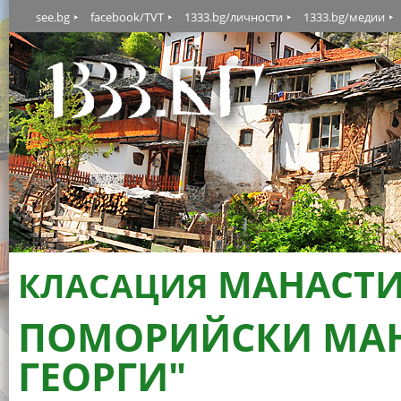
see.bg
facebook/TVT
1333.bg/личности
1333.bg/медии
МАНАСТ
КЛАСАЦИЯ
ПОМОРИЙСКИ МАН
ГЕОРГИ"