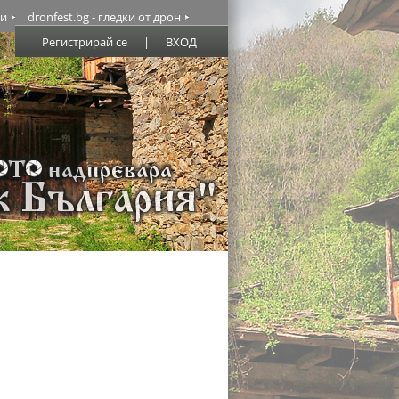
ми
dronfest.bg - гледки от дрон
Регистрирай се
|
ВХОД