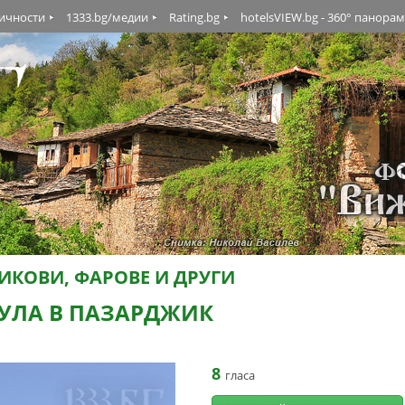
личности
1333.bg/медии
Rating.bg
hotelsVIEW.bg - 360° панора
ИКОВИ, ФАРОВЕ И ДРУГИ
УЛА В ПАЗАРДЖИК
8
гласа