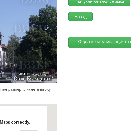
Гласувай за тази снимка
Назад
Обратно към класацията 
ален размер кликнете върху
 Maps correctly.