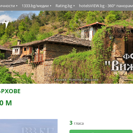
личности
1333.bg/медии
Rating.bg
hotelsVIEW.bg - 360° панора
ЪРХОВЕ
0 М
3
гласа