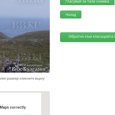
Гласувай за тази снимка
Назад
Обратно към класацията 
ален размер кликнете върху
 Maps correctly.