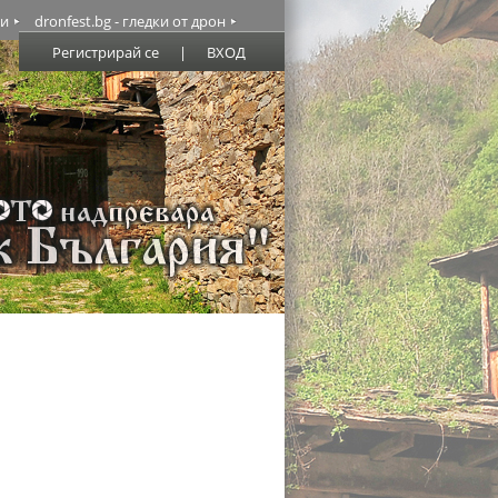
ми
dronfest.bg - гледки от дрон
Регистрирай се
|
ВХОД