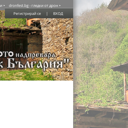
ми
dronfest.bg - гледки от дрон
Регистрирай се
|
ВХОД