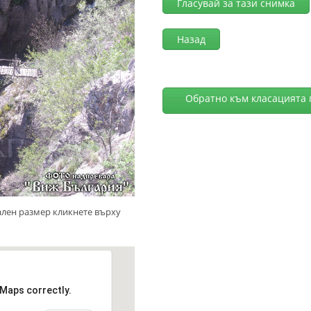
Гласувай за тази снимка
Назад
Обратно към класацията 
ален размер кликнете върху
 Maps correctly.