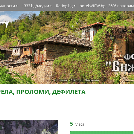
личности
1333.bg/медии
Rating.bg
hotelsVIEW.bg - 360° панора
ЕЛА, ПРОЛОМИ, ДЕФИЛЕТА
5
гласа