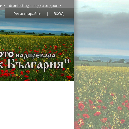
ми
dronfest.bg - гледки от дрон
Регистрирай се
|
ВХОД