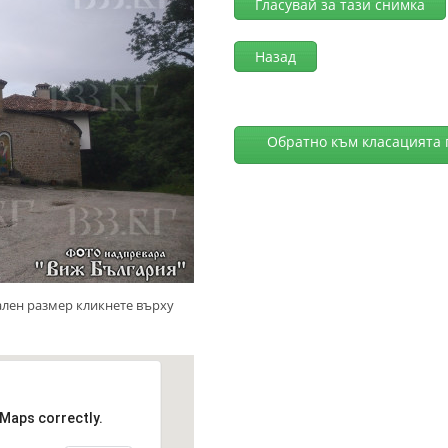
Гласувай за тази снимка
Назад
Обратно към класацията 
ален размер кликнете върху
 Maps correctly.