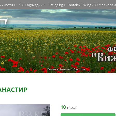
личности
1333.bg/медии
Rating.bg
hotelsVIEW.bg - 360° панора
АНАСТИР
10
гласа