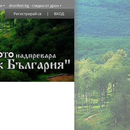
ми
dronfest.bg - гледки от дрон
Регистрирай се
|
ВХОД