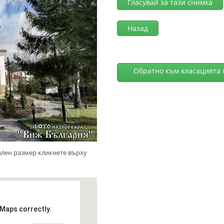
Гласувай за тази снимка
Назад
Обратно към класацията 
ален размер кликнете върху
 Maps correctly.