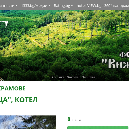
личности
1333.bg/медии
Rating.bg
hotelsVIEW.bg - 360° панора
ХРАМОВЕ
ЦА", КОТЕЛ
8
гласа