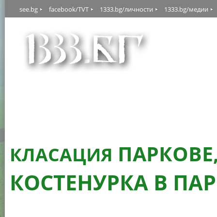
see.bg
facebook/TVT
1333.bg/личности
1333.bg/медии
ПАРКОВЕ
КЛАСАЦИЯ
КОСТЕНУРКА В ПА