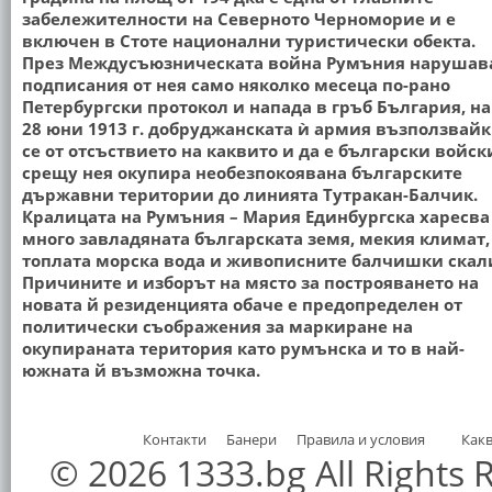
забележителности на Северното Черноморие и е
включен в Стоте национални туристически обекта.
През Междусъюзническата война Румъния нарушав
подписания от нея само няколко месеца по-рано
Петербургски протокол и напада в гръб България, на
28 юни 1913 г. добруджанската ѝ армия възползвай
се от отсъствието на каквито и да е български войск
срещу нея окупира необезпокоявана българските
държавни територии до линията Тутракан-Балчик.
Кралицата на Румъния – Мария Единбургска харесва
много завладяната българската земя, мекия климат,
топлата морска вода и живописните балчишки скал
Причините и изборът на място за построяването на
новата й резиденцията обаче е предопределен от
политически съображения за маркиране на
окупираната територия като румънска и то в най-
южната й възможна точка.
Контакти
Банери
Правила и условия
Как
© 2026 1333.bg All Rights