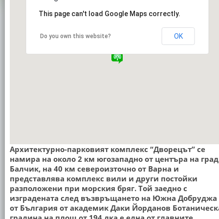
This page can't load Google Maps correctly.
OK
Do you own this website?
Архитектурно-парковият комплекс “Дворецът” се
намира на около 2 км югозападно от центъра на град
Балчик, на 40 км североизточно от Варна и
представлява комплекс вили и други постойки
разположени при морския бряг. Той заедно с
изградената след възвръщането на Южна Добруджа
от България от академик Даки Йорданов Ботаническ
градина на площ от 194 дка е една от главните