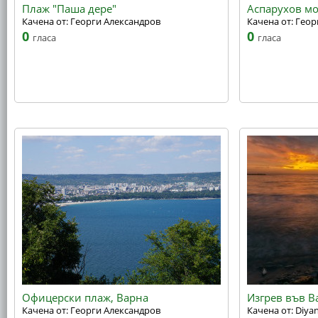
Плаж "Паша дере"
Аспарухов мо
Качена от: Георги Александров
Качена от: Гео
0
0
гласа
гласа
Офицерски плаж, Варна
Изгрев във В
Качена от: Георги Александров
Качена от: Diya