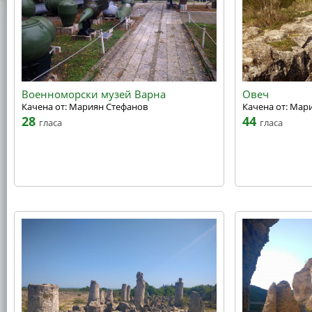
Военноморски музей Варна
Овеч
Качена от: Мариян Стефанов
Качена от: Мар
28
44
гласа
гласа