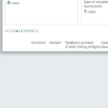
0
Един от изгреви
гласа
пропускане.
1
гласа
<<
1
2
3
4
5
6
7
8
9
10
>>
Контакти
Банери
Правила и условия
Как
© 2026 1333.bg All Rights Res