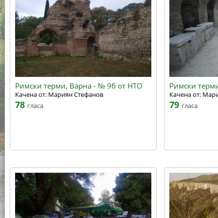
Римски терми, Варна - № 9б от НТО
Римски терми
Качена от: Мариян Стефанов
Качена от: Мар
78
79
гласа
гласа