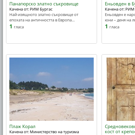
Панагюрско златно съкровище
Еньовден в Б
Качена от: РИМ Бургас
Качена от: РИМ
Най-изящното златно съкровище от
Еньовден е наро
епохата на античността в Европа…
юни – деня на 
1
1
гласа
гласа
Плаж Корал
Средновековн
кост от крепо
Качена от: Министерство на туризма