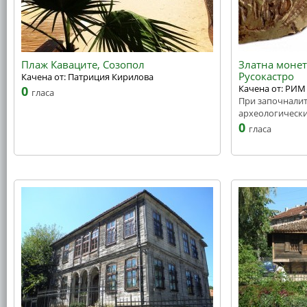
Плаж Каваците, Созопол
Златна монет
Русокастро
Качена от: Патриция Кирилова
Качена от: РИМ
0
гласа
При започналит
археологически
0
гласа