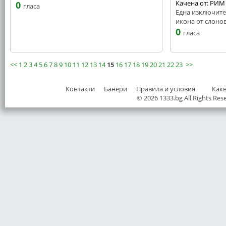
Качена от: РИМ
0
гласа
Една изключите
икона от слонов
0
гласа
<<
1
2
3
4
5
6
7
8
9
10
11
12
13
14
15
16
17
18
19
20
21
22
23
>>
Контакти
Банери
Правила и условия
Как
© 2026 1333.bg All Rights Res