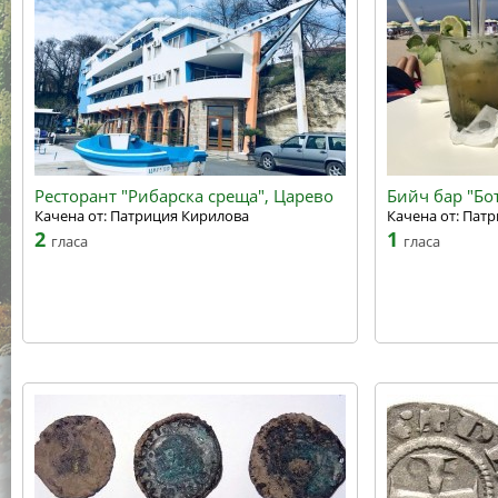
Ресторант "Рибарска среща", Царево
Бийч бар "Бо
Качена от: Патриция Кирилова
Качена от: Пат
2
1
гласа
гласа