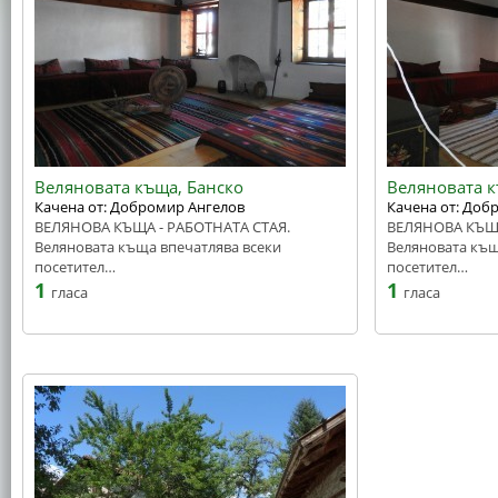
Веляновата къща, Банско
Веляновата к
Качена от: Добромир Ангелов
Качена от: Доб
ВЕЛЯНОВА КЪЩА - РАБОТНАТА СТАЯ.
ВЕЛЯНОВА КЪЩА
Веляновата къща впечатлява всеки
Веляновата къщ
посетител…
посетител…
1
1
гласа
гласа