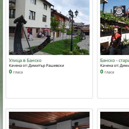
Улица в Банско
Банско - стар
Качена от: Димитър Рашевски
Качена от: Дим
0
0
гласа
гласа