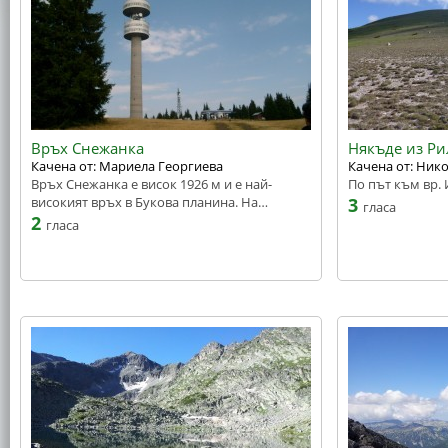
Връх Снежанка
Някъде из Ри
Качена от: Мариела Георгиева
Качена от: Ник
Връх Снежанка е висок 1926 м и е най-
По път към вр.
високият връх в Букова планина. На…
3
гласа
2
гласа