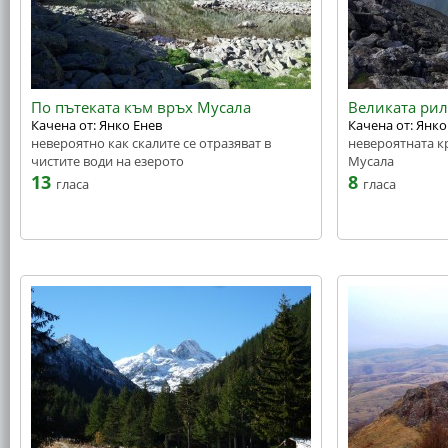
По пътеката към връх Мусала
Великата рил
Качена от: Янко Енев
Качена от: Янко
невероятно как скалите се отразяват в
невероятната кр
чистите води на езерото
Мусала
13
8
гласа
гласа