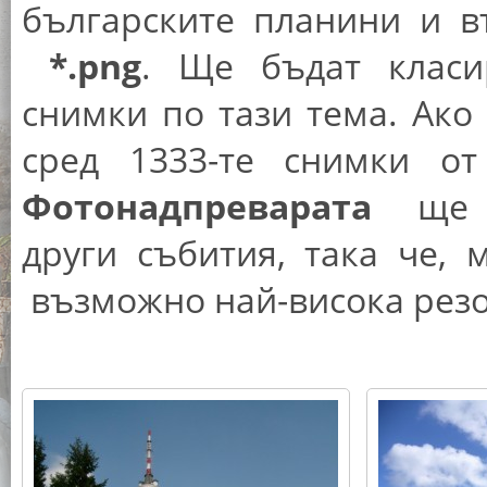
българските планини и 
*.png
. Ще бъдат класи
снимки по тази тема. Ако
сред 1333-те снимки о
Фотонадпреварата
ще вз
други събития, така че,
възможно най-висока рез