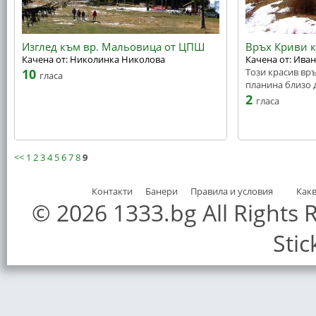
Изглед към вр. Мальовица от ЦПШ
Връх Криви 
Качена от: Николинка Николова
Качена от: Ива
10
Този красив вр
гласа
планина близо 
2
гласа
<<
1
2
3
4
5
6
7
8
9
Контакти
Банери
Правила и условия
Как
© 2026 1333.bg All Rights
Stic