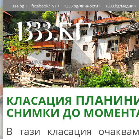
see.bg
facebook/TVT
1333.bg/личности
1333.bg/медии
ПЛАНИНИ 
КЛАСАЦИЯ
СНИМКИ ДО МОМЕНТА
В тази класация очаква