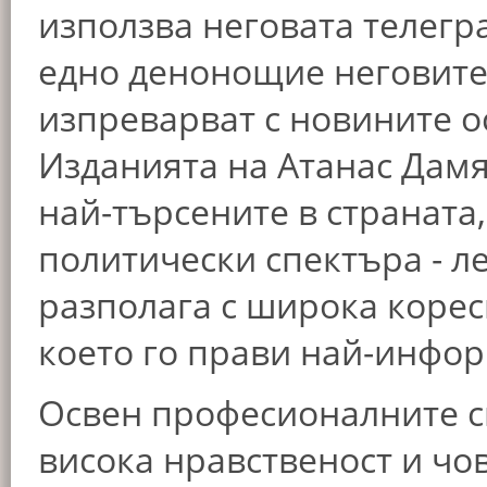
използва неговата телегр
едно денонощие неговите 
изпреварват с новините о
Изданията на Атанас Дамя
най-търсените в страната,
политически спектъра - ле
разполага с широка корес
което го прави най-инфор
Освен професионалните с
висока нравственост и чо