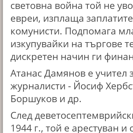
световна война той не ув
евреи, изплаща заплатите
комунисти. Подпомага мл
изкупувайки на търгове т
дискретен начин ги финан
Атанас Дамянов е учител 
журналисти - Йосиф Хербс
Боршуков и др.
След деветосептемврийски
1944 г., той е арестуван 