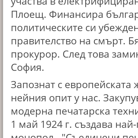
участва в електрифициран
Плоещ. Финансира българ
политическите си убежден
правителство на смърт. Бя
прокурор. След това зами
София.
Запознат с европейската 
нейния опит у нас. Закупу
модерна печатарска техни
1 май 1924 г. създава на
монопол - "Съединени печ