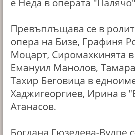
е Неда в операта "Палячо
Превъплъщава се в ролит
опера на Бизе, Графиня Ро
Моцарт, Сиромахкинята в
Емануил Манолов, Тамара
Тахир Беговица в едноим
Хаджигеоргиев, Ирина в "
Атанасов.
Богдана Гюзелева-Вулпе с