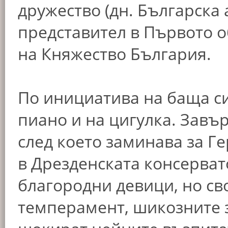
дружество (дн. Българска
представител в Първото 
на Княжество България.
По инициатива на баща си
пиано и на цигулка. Завъ
след което заминава за Г
в Дрезденската консерват
благородни девици, но св
темперамент, шикозните з