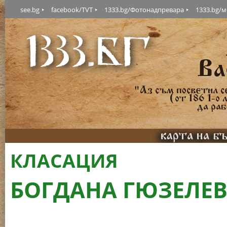
see.bg
facebook/TVT
1333.bg/Фотонадпревара
1333.bg/
КЛАСАЦИЯ
БОГДАНА ГЮЗЕЛЕВ