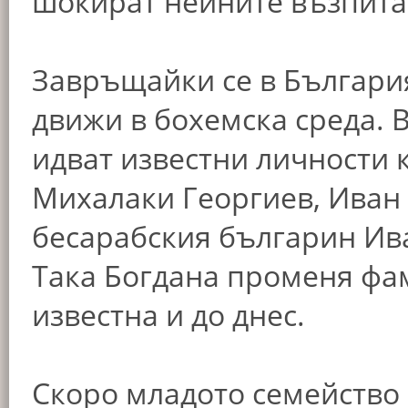
шокират нейните възпита
Завръщайки се в България
движи в бохемска среда. 
идват известни личности 
Михалаки Георгиев, Иван В
бесарабския българин Ива
Така Богдана променя фам
известна и до днес.
Скоро младото семейство 