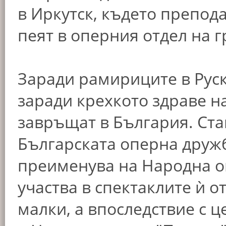
в Иркутск, където препод
пеят в оперния отдел на г
Заради рамириците в Руска
заради крехкото здраве н
завръщат в България. Ста
Българската оперна дружба
преименува на Народна о
участва в спектаклите ѝ 
малки, а впоследствие с ц