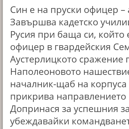
Син е на пруски офицер – 
Завършва кадетско училищ
Русия при баща си, който 
офицер в гвардейския Сем
Аустерлицкото сражение п
Наполеоновото нашествие 
началник-щаб на корпуса 
прикрива направлението 
Допринася за успешния з
убеждавайки командванет