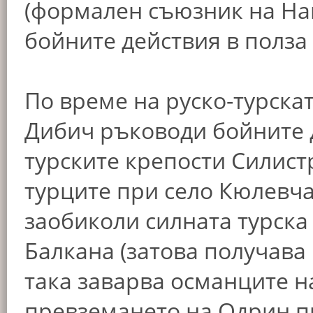
(формален съюзник на Нап
бойните действия в полза
По време на руско-турскат
Дибич ръководи бойните 
турските крепости Силист
турците при село Кюлевча
заобиколи силната турск
Балкана (затова получава
така заварва османците н
превземането на Одрин пр