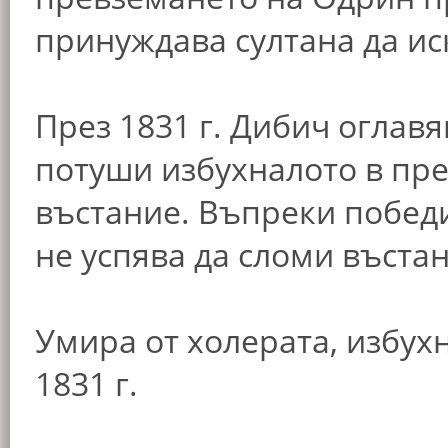
принуждава султана да ис
През 1831 г. Дибич оглавя
потуши избухналото в пр
въстание. Въпреки победи
не успява да сломи въста
Умира от холерата, избухн
1831 г.