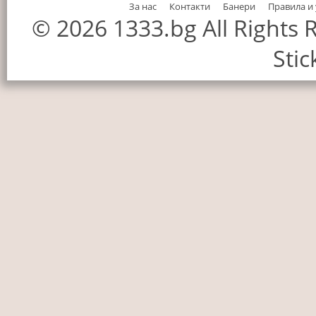
За нас
Контакти
Банери
Правила и
© 2026 1333.bg All Rights
Stic