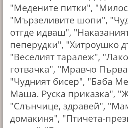
"Медените питки", "Милос
"Мързеливите шопи", "Чуд
отгде идваш", "Наказания
пеперудки", "Хитроушко дъ
"Веселият таралеж", "Лак
готвачка", "Мравчо Първа
"Чудният бисер", "Баба М
Маша. Руска приказка", "
"Слънчице, здравей", "Ма
домакиня", "Птичета-пре