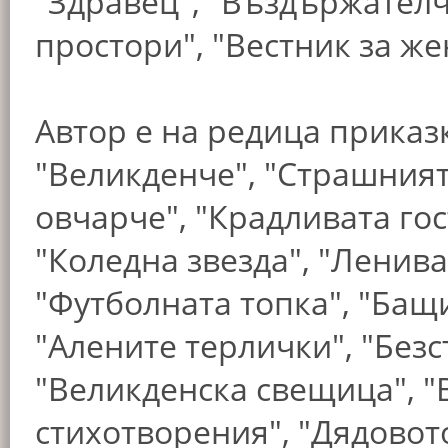
"Здравец", "Въздържателч
простори", "Вестник за же
Автор е на редица приказк
"Великденче", "Страшният
овчарче", "Крадливата го
"Коледна звезда", "Ленива
"Футболната топка", "Бащ
"Алените терлички", "Без
"Великденска свещица", "
стихотворения", "Дядовот