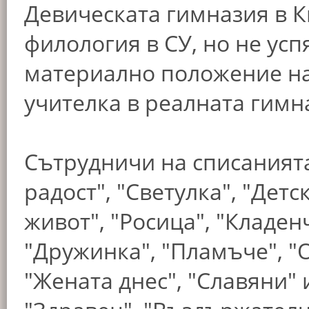
Девическата гимназия в К
филология в СУ, но не ус
материално положение на 
учителка в реалната гимн
Сътрудничи на списанията
радост", "Светулка", "Детс
живот", "Росица", "Кладен
"Дружинка", "Пламъче", "О
"Жената днес", "Славяни" и