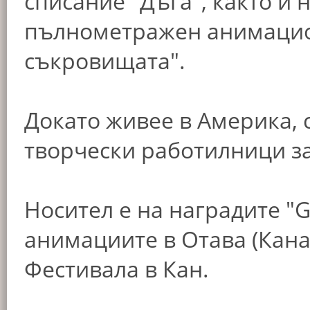
списание "Дъга", както и
пълнометражен анимацио
съкровищата".
Докато живее в Америка, 
творчески работилници за
Носител е на наградите "G
анимациите в Отава (Кана
Фестивала в Кан.