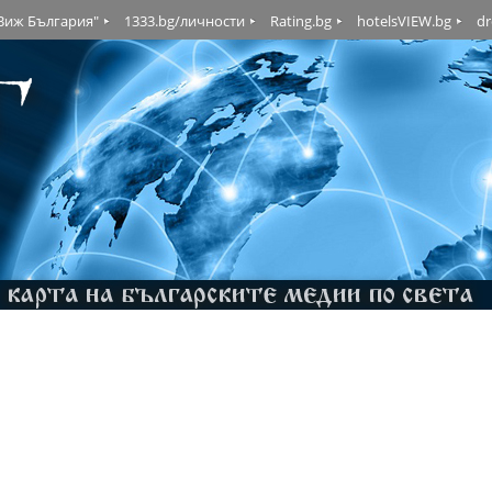
"Виж България"
1333.bg/личности
Rating.bg
hotelsVIEW.bg
dr