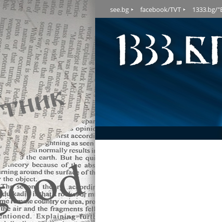
see.bg
facebook/TVT
1333.bg/