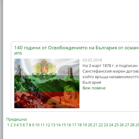
140 години от Освобождението на България от осман
иго
03.03.2018
На 3 март 1878 г. е подписан
Санстефанския мирен догово
който връща независимостт
България
Виж повече
Предишна
1
2
3
4
5
6
7
8
9
10
11
12
13
14
15
16
17
18
19
20
21
22
23
24
25
26
27
28
2