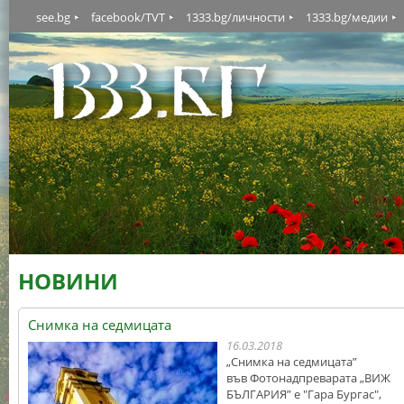
see.bg
facebook/TVT
1333.bg/личности
1333.bg/медии
НОВИНИ
Снимка на седмицата
16.03.2018
„Снимка на седмицата”
във Фотонадпреварата „ВИЖ
БЪЛГАРИЯ” е "Гара Бургас",