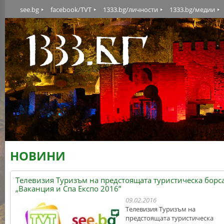
see.bg
facebook/TVT
1333.bg/личности
1333.bg/медии
НОВИНИ
Телевизия Туризъм на предстоящата туристическа борс
„Ваканция и Спа Експо 2016”
09.02.2016
Телевизия Туризъм на
предстоящата туристическа