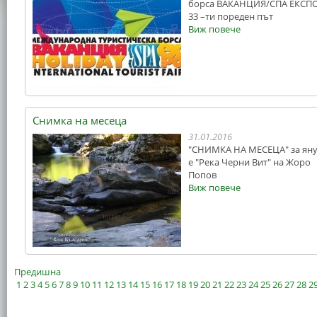
борса ВАКАНЦИЯ/СПА ЕКСПО
33 –ти пореден път
Виж повече
Снимка на месеца
31.01.2016
"СНИМКА НА МЕСЕЦА" за ян
е "Река Черни Вит" на Жоро
Попов
Виж повече
Предишна
1
2
3
4
5
6
7
8
9
10
11
12
13
14
15
16
17
18
19
20
21
22
23
24
25
26
27
28
2