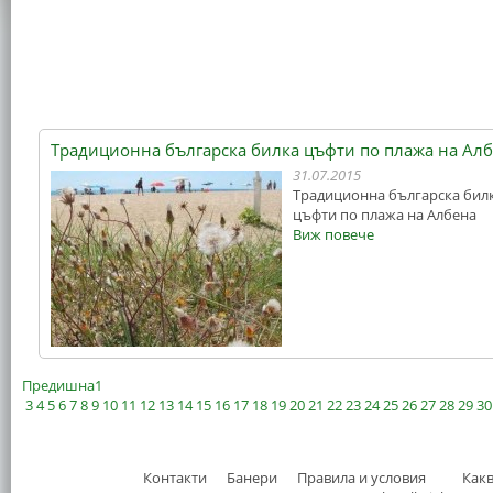
Традиционна българска билка цъфти по плажа на Ал
31.07.2015
Традиционна българска бил
цъфти по плажа на Албена
Виж повече
Предишна
1
3
4
5
6
7
8
9
10
11
12
13
14
15
16
17
18
19
20
21
22
23
24
25
26
27
28
29
30
Контакти
Банери
Правила и условия
Как