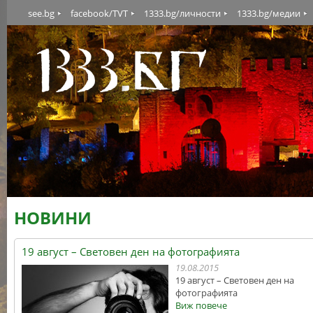
see.bg
facebook/TVT
1333.bg/личности
1333.bg/медии
НОВИНИ
19 август – Световен ден на фотографията
19.08.2015
19 август – Световен ден на
фотографията
Виж повече