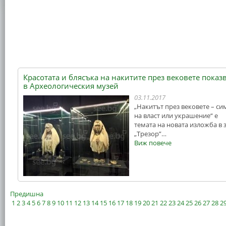
Красотата и блясъка на накитите през вековете показ
в Археологическия музей
03.11.2017
„Накитът през вековете – си
на власт или украшение“ е
темата на новата изложба в 
„Трезор”…
Виж повече
Предишна
1
2
3
4
5
6
7
8
9
10
11
12
13
14
15
16
17
18
19
20
21
22
23
24
25
26
27
28
2