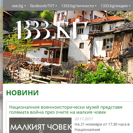
see.bg
facebook/TVT
1333.bg/личности
1333.bg/медии
НОВИНИ
Националния военноисторически музей представя
голямата война през очите на малкия човек
20.11.2017
На 21 ноември от 17.30 часа в
Националния